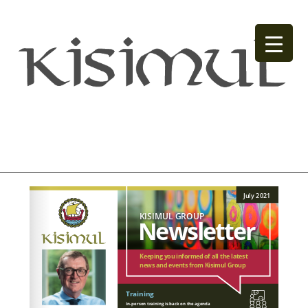
Anne.Butler@kisimul.co.uk